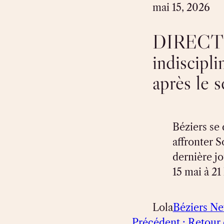
mai 15, 2026
DIRECT 
indiscipli
après le 
Béziers se
affronter 
dernière j
15 mai à 21 
Lola
Béziers N
Précédent :
Retour d