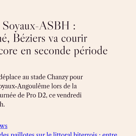
Soyaux-ASBH :
né, Béziers va courir
score en seconde période
 déplace au stade Chanzy pour
Soyaux-Angoulême lors de la
ournée de Pro D2, ce vendredi
h.
ews
es paillotes sur le littoral biterrois : entre