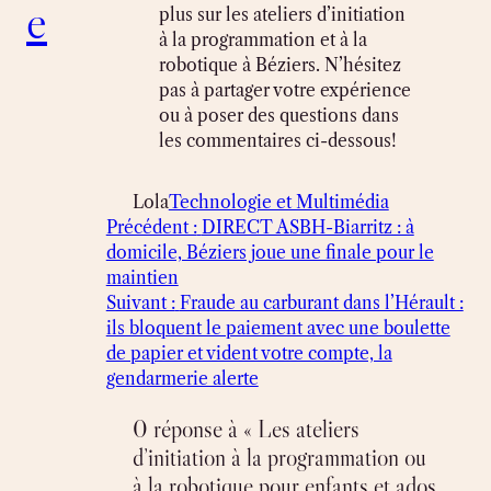
e
plus sur les ateliers d’initiation
à la programmation et à la
robotique à Béziers. N’hésitez
pas à partager votre expérience
ou à poser des questions dans
les commentaires ci-dessous!
Lola
Technologie et Multimédia
Précédent :
DIRECT ASBH-Biarritz : à
domicile, Béziers joue une finale pour le
maintien
Suivant :
Fraude au carburant dans l’Hérault :
ils bloquent le paiement avec une boulette
de papier et vident votre compte, la
gendarmerie alerte
0 réponse à « Les ateliers
d’initiation à la programmation ou
à la robotique pour enfants et ados