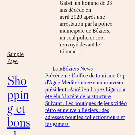
Gabsi, un homme de 33
ans décédé en
avril 2020 après une
arrestation par la police
municipale de Béziers,
un seul policier sera
renvoyé devant le
tribunal…
Sample
Page
Lola
Béziers News
Sho
Précédent :
L’office de tourisme Cap
d’Agde Méditerranée a un nouveau
ppin
président : Aurélien Lopez Liguori a
été élu à la tête de la structure
g et
Suivant :
Les boutiques de jeux vidéo
rétro et neuve à Béziers : des
bons
adresses pour les collectionneurs et
les gamers.