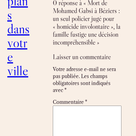
plan
0 réponse à « Mort de
Mohamed Gabsi à Béziers :
s
un seul policier jugé pour
dans
« homicide involontaire », la
famille fustige une décision
votr
incompréhensible »
e
Laisser un commentaire
ville
Votre adresse e-mail ne sera
pas publiée.
Les champs
obligatoires sont indiqués
avec
*
Commentaire
*