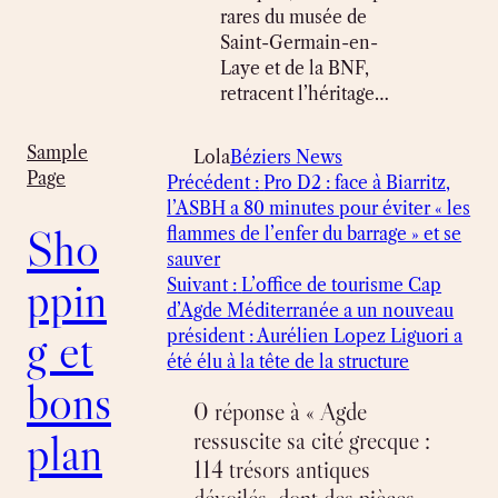
rares du musée de
Saint-Germain-en-
Laye et de la BNF,
retracent l’héritage…
Sample
Lola
Béziers News
Page
Précédent :
Pro D2 : face à Biarritz,
l’ASBH a 80 minutes pour éviter « les
Sho
flammes de l’enfer du barrage » et se
sauver
ppin
Suivant :
L’office de tourisme Cap
d’Agde Méditerranée a un nouveau
g et
président : Aurélien Lopez Liguori a
été élu à la tête de la structure
bons
0 réponse à « Agde
plan
ressuscite sa cité grecque :
114 trésors antiques