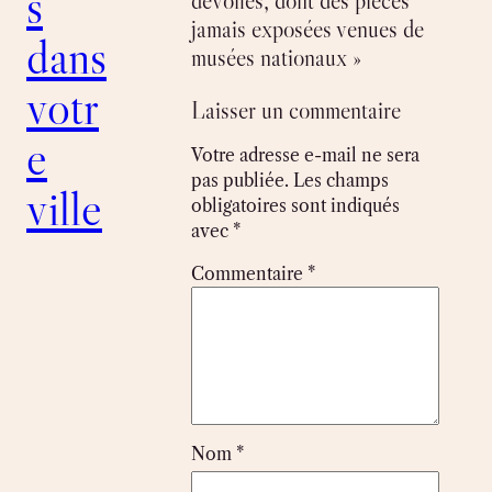
s
dévoilés, dont des pièces
jamais exposées venues de
dans
musées nationaux »
votr
Laisser un commentaire
e
Votre adresse e-mail ne sera
pas publiée.
Les champs
ville
obligatoires sont indiqués
avec
*
Commentaire
*
Nom
*