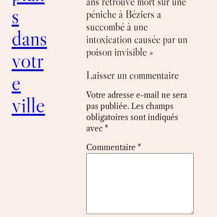
ans retrouvé mort sur une
s
péniche à Béziers a
succombé à une
dans
intoxication causée par un
poison invisible »
votr
Laisser un commentaire
e
Votre adresse e-mail ne sera
ville
pas publiée.
Les champs
obligatoires sont indiqués
avec
*
Commentaire
*