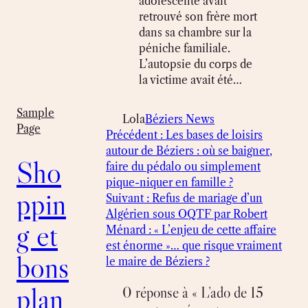
adolescente avait
retrouvé son frère mort
dans sa chambre sur la
péniche familiale.
L’autopsie du corps de
la victime avait été…
Sample
Lola
Béziers News
Page
Précédent :
Les bases de loisirs
autour de Béziers : où se baigner,
Sho
faire du pédalo ou simplement
pique-niquer en famille ?
ppin
Suivant :
Refus de mariage d’un
Algérien sous OQTF par Robert
g et
Ménard : « L’enjeu de cette affaire
est énorme »… que risque vraiment
bons
le maire de Béziers ?
plan
0 réponse à « L’ado de 15