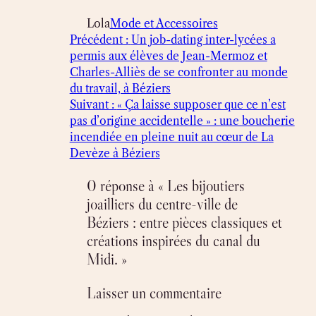
Lola
Mode et Accessoires
Précédent :
Un job-dating inter-lycées a
permis aux élèves de Jean-Mermoz et
Charles-Alliès de se confronter au monde
du travail, à Béziers
Suivant :
« Ça laisse supposer que ce n’est
pas d’origine accidentelle » : une boucherie
incendiée en pleine nuit au cœur de La
Devèze à Béziers
0 réponse à « Les bijoutiers
joailliers du centre-ville de
Béziers : entre pièces classiques et
créations inspirées du canal du
Midi. »
Laisser un commentaire