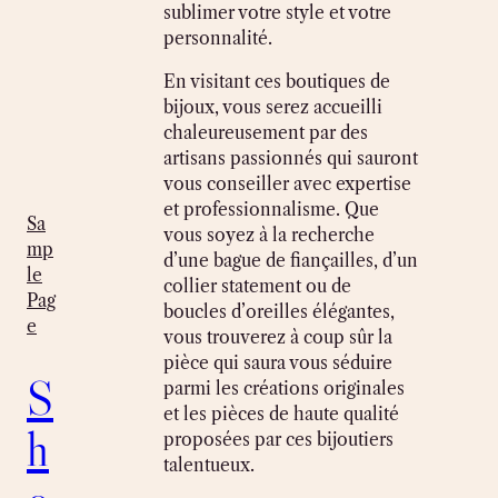
sublimer votre style et votre
personnalité.
En visitant ces boutiques de
bijoux, vous serez accueilli
chaleureusement par des
artisans passionnés qui sauront
vous conseiller avec expertise
et professionnalisme. Que
Sa
vous soyez à la recherche
mp
d’une bague de fiançailles, d’un
le
collier statement ou de
Pag
boucles d’oreilles élégantes,
e
vous trouverez à coup sûr la
pièce qui saura vous séduire
S
parmi les créations originales
et les pièces de haute qualité
h
proposées par ces bijoutiers
talentueux.