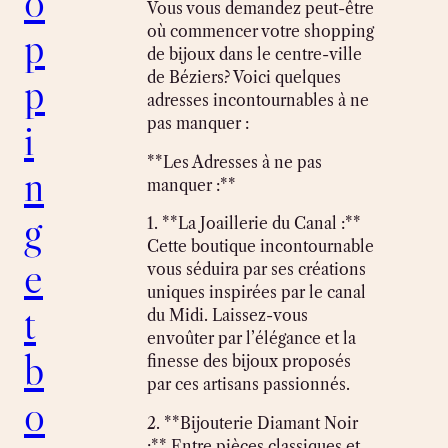
o
Vous vous demandez peut-être
p
où commencer votre shopping
de bijoux dans le centre-ville
p
de Béziers? Voici quelques
adresses incontournables à ne
i
pas manquer :
**Les Adresses à ne pas
n
manquer :**
g
1. **La Joaillerie du Canal :**
Cette boutique incontournable
e
vous séduira par ses créations
uniques inspirées par le canal
t
du Midi. Laissez-vous
envoûter par l’élégance et la
b
finesse des bijoux proposés
par ces artisans passionnés.
o
2. **Bijouterie Diamant Noir
:** Entre pièces classiques et