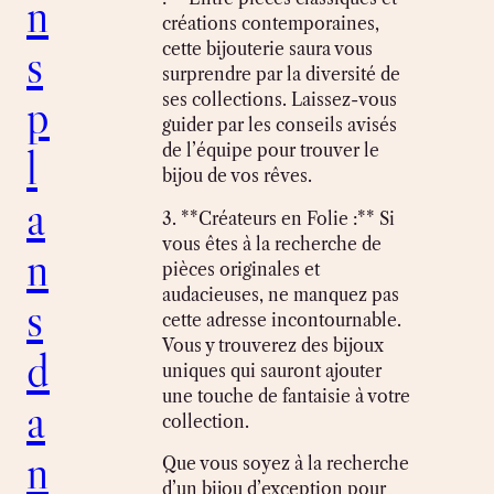
n
créations contemporaines,
s
cette bijouterie saura vous
surprendre par la diversité de
p
ses collections. Laissez-vous
guider par les conseils avisés
l
de l’équipe pour trouver le
bijou de vos rêves.
a
3. **Créateurs en Folie :** Si
vous êtes à la recherche de
n
pièces originales et
audacieuses, ne manquez pas
s
cette adresse incontournable.
Vous y trouverez des bijoux
d
uniques qui sauront ajouter
une touche de fantaisie à votre
a
collection.
n
Que vous soyez à la recherche
d’un bijou d’exception pour