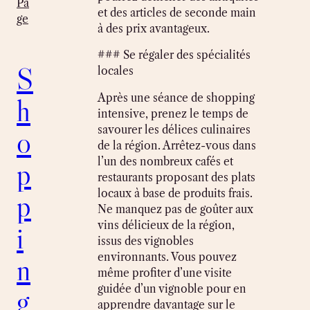
Pa
et des articles de seconde main
ge
à des prix avantageux.
### Se régaler des spécialités
S
locales
Après une séance de shopping
h
intensive, prenez le temps de
savourer les délices culinaires
o
de la région. Arrêtez-vous dans
l’un des nombreux cafés et
p
restaurants proposant des plats
locaux à base de produits frais.
p
Ne manquez pas de goûter aux
vins délicieux de la région,
i
issus des vignobles
environnants. Vous pouvez
n
même profiter d’une visite
guidée d’un vignoble pour en
g
apprendre davantage sur le