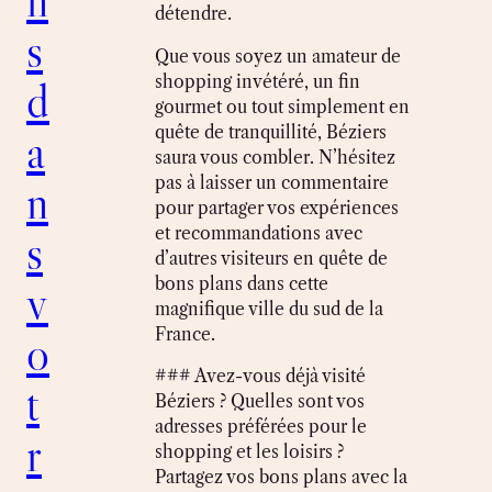
détendre.
s
Que vous soyez un amateur de
shopping invétéré, un fin
d
gourmet ou tout simplement en
quête de tranquillité, Béziers
a
saura vous combler. N’hésitez
pas à laisser un commentaire
n
pour partager vos expériences
et recommandations avec
s
d’autres visiteurs en quête de
bons plans dans cette
v
magnifique ville du sud de la
France.
o
### Avez-vous déjà visité
t
Béziers ? Quelles sont vos
adresses préférées pour le
r
shopping et les loisirs ?
Partagez vos bons plans avec la