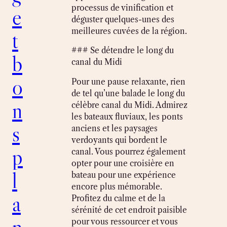
processus de vinification et
e
déguster quelques-unes des
meilleures cuvées de la région.
t
### Se détendre le long du
b
canal du Midi
o
Pour une pause relaxante, rien
de tel qu’une balade le long du
n
célèbre canal du Midi. Admirez
les bateaux fluviaux, les ponts
s
anciens et les paysages
verdoyants qui bordent le
p
canal. Vous pourrez également
opter pour une croisière en
l
bateau pour une expérience
encore plus mémorable.
a
Profitez du calme et de la
sérénité de cet endroit paisible
n
pour vous ressourcer et vous