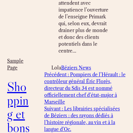
attendent avec
impatience l’ouverture
de l’enseigne Primark
qui, selon eux, devrait
drainer plus de monde
et donc des clients
potentiels dans le
centre…
Sample
Lola
Béziers News
Page
Précédent :
Pompiers de l’Hérault : le
contrôleur général Éric Florès,
Sho
directeur du Sdis 34 est nommé
officiellement chef d’état-major à
ppin
Marseille
Suivant :
Les librairies spécialisées
g et
de Béziers : des rayons dédiés à
l’histoire régionale, au vin et à la
bons
langue d’Oc.