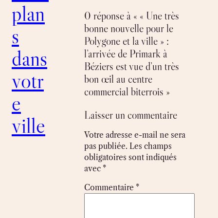
plan
0 réponse à « « Une très
bonne nouvelle pour le
s
Polygone et la ville » :
dans
l’arrivée de Primark à
Béziers est vue d’un très
votr
bon œil au centre
commercial biterrois »
e
Laisser un commentaire
ville
Votre adresse e-mail ne sera
pas publiée.
Les champs
obligatoires sont indiqués
avec
*
Commentaire
*