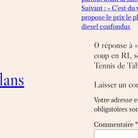
Suivant :
« C’est du 
propose le prix le p
diesel confondus
0 réponse à «
coup en R1, s
Tennis de Tab
lans
Laisser un c
Votre adresse e
obligatoires so
Commentaire
*