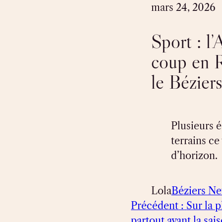
mars 24, 2026
Sport : l
coup en R
le Bézier
Plusieurs é
terrains ce
d’horizon.
Lola
Béziers N
Précédent :
Sur la 
partout avant la sai