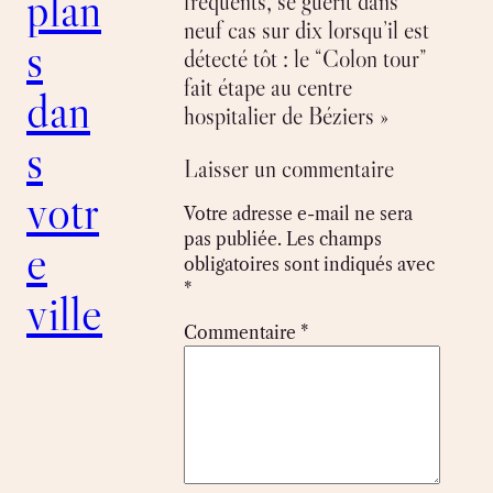
plan
fréquents, se guérit dans
neuf cas sur dix lorsqu’il est
s
détecté tôt : le “Colon tour”
fait étape au centre
dan
hospitalier de Béziers »
s
Laisser un commentaire
votr
Votre adresse e-mail ne sera
pas publiée.
Les champs
e
obligatoires sont indiqués avec
*
ville
Commentaire
*