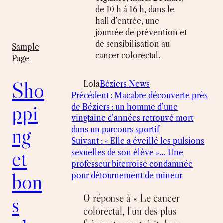
de 10 h à 16 h, dans le
hall d’entrée, une
journée de prévention et
de sensibilisation au
Sample
cancer colorectal.
Page
Sho
Lola
Béziers News
Précédent :
Macabre découverte près
ppi
de Béziers : un homme d’une
vingtaine d’années retrouvé mort
ng
dans un parcours sportif
Suivant :
« Elle a éveillé les pulsions
et
sexuelles de son élève »… Une
professeur biterroise condamnée
bon
pour détournement de mineur
0 réponse à « Le cancer
s
colorectal, l’un des plus