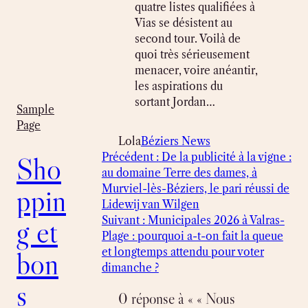
quatre listes qualifiées à
Vias se désistent au
second tour. Voilà de
quoi très sérieusement
menacer, voire anéantir,
les aspirations du
sortant Jordan…
Sample
Page
Lola
Béziers News
Précédent :
De la publicité à la vigne :
Sho
au domaine Terre des dames, à
Murviel-lès-Béziers, le pari réussi de
ppin
Lidewij van Wilgen
Suivant :
Municipales 2026 à Valras-
g et
Plage : pourquoi a-t-on fait la queue
et longtemps attendu pour voter
bon
dimanche ?
s
0 réponse à « « Nous