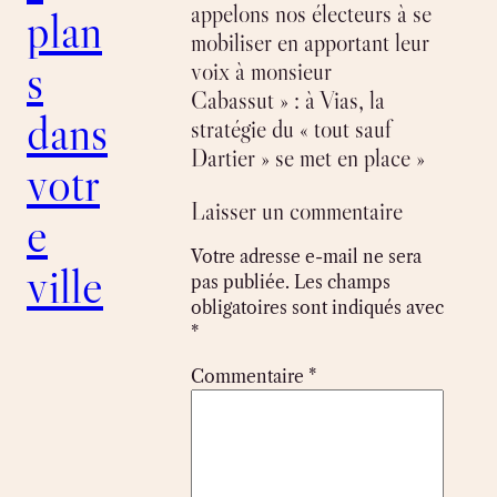
appelons nos électeurs à se
plan
mobiliser en apportant leur
s
voix à monsieur
Cabassut » : à Vias, la
dans
stratégie du « tout sauf
Dartier » se met en place »
votr
Laisser un commentaire
e
Votre adresse e-mail ne sera
ville
pas publiée.
Les champs
obligatoires sont indiqués avec
*
Commentaire
*