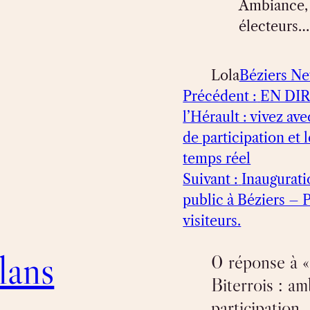
Ambiance, 
électeurs…
Lola
Béziers N
Précédent :
EN DIR
l’Hérault : vivez av
de participation et 
temps réel
Suivant :
Inaugurati
public à Béziers – 
visiteurs.
lans
0 réponse à 
Biterrois : am
participation…