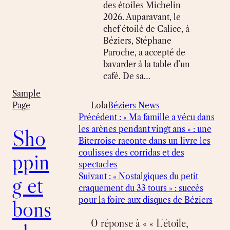
des étoiles Michelin
2026. Auparavant, le
chef étoilé de Calice, à
Béziers, Stéphane
Paroche, a accepté de
bavarder à la table d’un
café. De sa…
Sample
Lola
Béziers News
Page
Précédent :
« Ma famille a vécu dans
les arènes pendant vingt ans » : une
Sho
Biterroise raconte dans un livre les
coulisses des corridas et des
ppin
spectacles
Suivant :
« Nostalgiques du petit
g et
craquement du 33 tours » : succès
pour la foire aux disques de Béziers
bons
0 réponse à « « L’étoile,