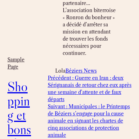
partenaire…
L’association biterroise
« Ronron du bonheur »
a décidé d’arrêter sa
mission en attendant
de trouver les fonds
nécessaires pour
continuer.
Sample
Page
Lola
Béziers News
Précédent :
Guerre en Iran : deux
Sho
Sérignanais de retour chez eux après
une semaine d’attente et de faux
ppin
départs
Suivant :
Municipales : le Printemps
g et
de Béziers s’engage pour la cause
animale en signant les chartes de
bons
cinq associations de protection
animale