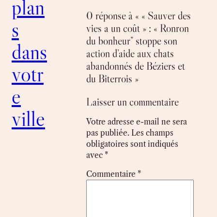
plan
0 réponse à « « Sauver des
s
vies a un coût » : « Ronron
du bonheur” stoppe son
dans
action d’aide aux chats
abandonnés de Béziers et
votr
du Biterrois »
e
Laisser un commentaire
ville
Votre adresse e-mail ne sera
pas publiée.
Les champs
obligatoires sont indiqués
avec
*
Commentaire
*