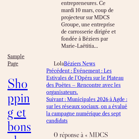
entrepreneures. Ce
mardi 10 mars, coup de
projecteur sur MDCS
Groupe, une entreprise
de carrosserie dirigée et
fondée à Béziers par
Marie-Laëtitia…
Sample
Lola
Béziers News
Page
Précédent :
Événement : Les
Estivales de l’Opéra sur le Plateau
Sho
des Poètes – Rencontre avec les
organisateurs.
ppin
Suivant :
Municipales 2026 à Agde :
sur les réseaux sociaux, on a évalué
g et
la campagne numérique des sept
candidats
bons
0 réponse à « MDCS