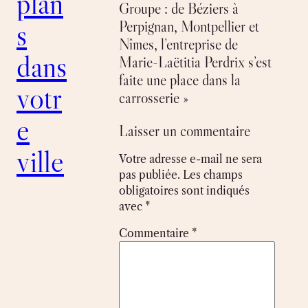
plan
Groupe : de Béziers à
s
Perpignan, Montpellier et
Nîmes, l’entreprise de
dans
Marie-Laëtitia Perdrix s’est
faite une place dans la
votr
carrosserie »
e
Laisser un commentaire
ville
Votre adresse e-mail ne sera
pas publiée.
Les champs
obligatoires sont indiqués
avec
*
Commentaire
*