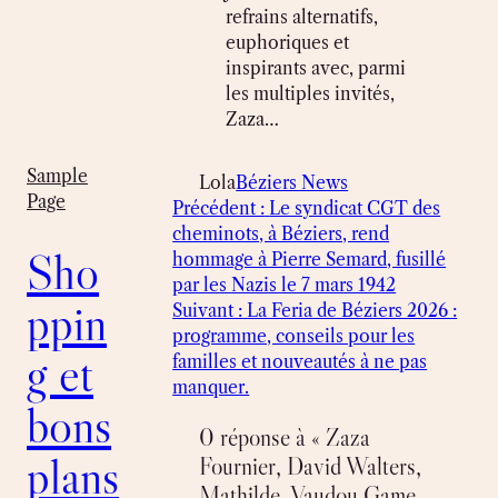
refrains alternatifs,
euphoriques et
inspirants avec, parmi
les multiples invités,
Zaza…
Sample
Lola
Béziers News
Page
Précédent :
Le syndicat CGT des
cheminots, à Béziers, rend
Sho
hommage à Pierre Semard, fusillé
par les Nazis le 7 mars 1942
ppin
Suivant :
La Feria de Béziers 2026 :
programme, conseils pour les
g et
familles et nouveautés à ne pas
manquer.
bons
0 réponse à « Zaza
plans
Fournier, David Walters,
Mathilde, Vaudou Game…