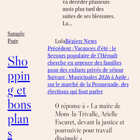
va décéder plusieurs
mois plus tard des
suites de ses blessures.
La…
Sample
Page
Lola
Béziers News
Précédent :
Vacances d’été : le
Sho
Secours populaire de l’Hérault
cherche en urgence des familles
ppin
pour des enfants privés de séjour
Suivant :
Municipales 2026 à Agde :
g et
sur le marché de la Promenade, des
élections qui font parler
bons
0 réponse à « La maire de
Mons-la-Trivalle, Arielle
plan
Escuret, devant la justice et
s
poursuivie pour travail
dissimulé »