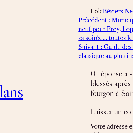
Lola
Béziers N
Précédent :
Municip
neuf pour Frey, Lop
sa soirée… toutes l
Suivant :
Guide des 
classique au plus in
0 réponse à «
blessés après 
lans
fourgon à Sai
Laisser un c
Votre adresse e