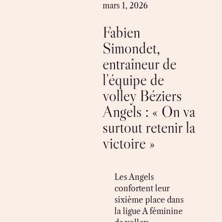
Skip
mars 1, 2026
to
Fabien
content
Simondet,
entraîneur de
l’équipe de
volley Béziers
Angels : « On va
surtout retenir la
victoire »
Les Angels
confortent leur
sixième place dans
la ligue A féminine