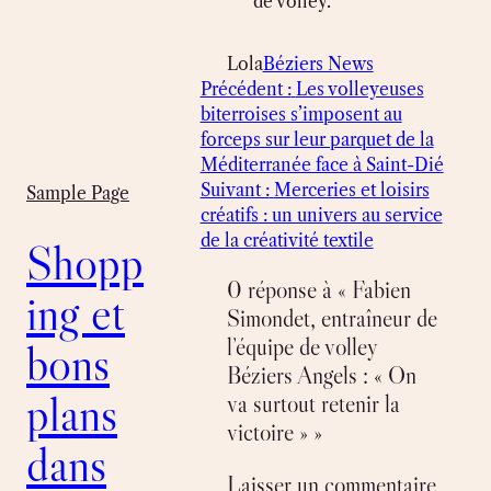
de volley.
Lola
Béziers News
Précédent :
Les volleyeuses
biterroises s’imposent au
forceps sur leur parquet de la
Méditerranée face à Saint-Dié
Suivant :
Merceries et loisirs
Sample Page
créatifs : un univers au service
de la créativité textile
Shopp
0 réponse à « Fabien
ing et
Simondet, entraîneur de
l’équipe de volley
bons
Béziers Angels : « On
plans
va surtout retenir la
victoire » »
dans
Laisser un commentaire