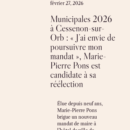
Skip
février 27, 2026
to
Municipales 2026
content
à Cessenon-sur-
Orb : « J’ai envie de
poursuivre mon
mandat », Marie-
Pierre Pons est
candidate à sa
réélection
Élue depuis neuf ans,
Marie-Pierre Pons
brigue un nouveau
mandat de maire à