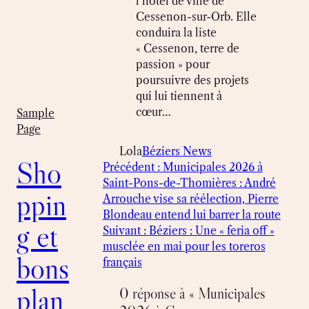
l’hôtel de ville de
Cessenon-sur-Orb. Elle
conduira la liste
« Cessenon, terre de
passion » pour
poursuivre des projets
qui lui tiennent à
cœur…
Sample
Page
Lola
Béziers News
Sho
Précédent :
Municipales 2026 à
Saint-Pons-de-Thomières : André
ppin
Arrouche vise sa réélection, Pierre
Blondeau entend lui barrer la route
g et
Suivant :
Béziers : Une « feria off »
musclée en mai pour les toreros
bons
français
plan
0 réponse à « Municipales