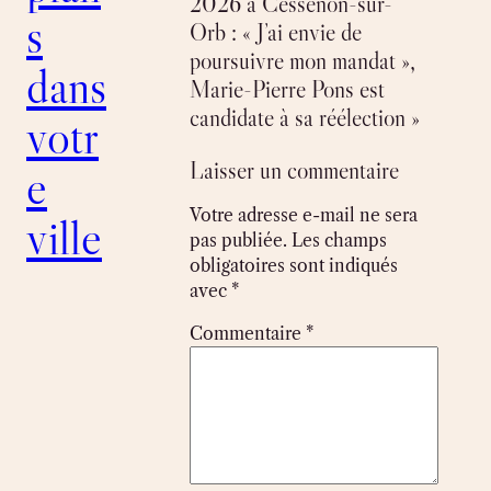
2026 à Cessenon-sur-
s
Orb : « J’ai envie de
poursuivre mon mandat »,
dans
Marie-Pierre Pons est
candidate à sa réélection »
votr
Laisser un commentaire
e
Votre adresse e-mail ne sera
ville
pas publiée.
Les champs
obligatoires sont indiqués
avec
*
Commentaire
*