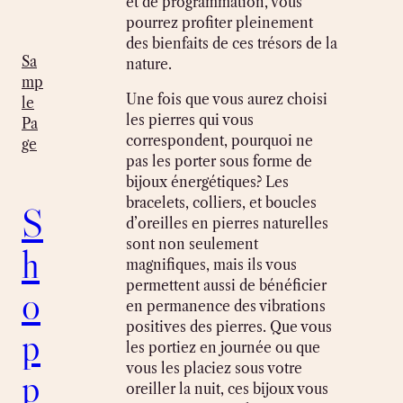
et de programmation, vous
pourrez profiter pleinement
des bienfaits de ces trésors de la
Sa
nature.
mp
Une fois que vous aurez choisi
le
les pierres qui vous
Pa
correspondent, pourquoi ne
ge
pas les porter sous forme de
bijoux énergétiques? Les
bracelets, colliers, et boucles
S
d’oreilles en pierres naturelles
sont non seulement
h
magnifiques, mais ils vous
permettent aussi de bénéficier
o
en permanence des vibrations
positives des pierres. Que vous
p
les portiez en journée ou que
vous les placiez sous votre
p
oreiller la nuit, ces bijoux vous