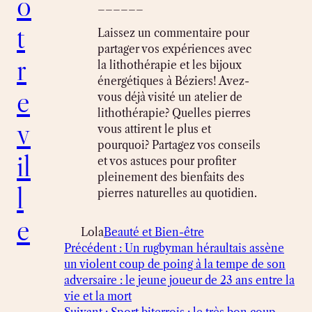
o
______
t
Laissez un commentaire pour
partager vos expériences avec
r
la lithothérapie et les bijoux
énergétiques à Béziers! Avez-
e
vous déjà visité un atelier de
lithothérapie? Quelles pierres
v
vous attirent le plus et
pourquoi? Partagez vos conseils
il
et vos astuces pour profiter
pleinement des bienfaits des
l
pierres naturelles au quotidien.
e
Lola
Beauté et Bien-être
Précédent :
Un rugbyman héraultais assène
un violent coup de poing à la tempe de son
adversaire : le jeune joueur de 23 ans entre la
vie et la mort