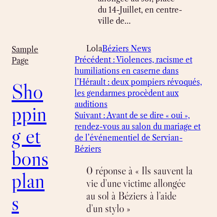
du 14-Juillet, en centre-
ville de…
Lola
Béziers News
Sample
Précédent :
Violences, racisme et
Page
humiliations en caserne dans
l’Hérault : deux pompiers révoqués,
Sho
les gendarmes procèdent aux
auditions
ppin
Suivant :
Avant de se dire « oui »,
rendez-vous au salon du mariage et
g et
de l’événementiel de Servian-
Béziers
bons
0 réponse à « Ils sauvent la
plan
vie d’une victime allongée
au sol à Béziers à l’aide
s
d’un stylo »