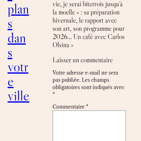
vie, je serai biterrois jusqu’à
plan
la moelle » : sa préparation
s
hivernale, le rapport avec
son art, son programme pour
dan
2026… Un café avec Carlos
Olsina »
s
Laisser un commentaire
votr
Votre adresse e-mail ne sera
e
pas publiée.
Les champs
obligatoires sont indiqués avec
ville
*
Commentaire
*