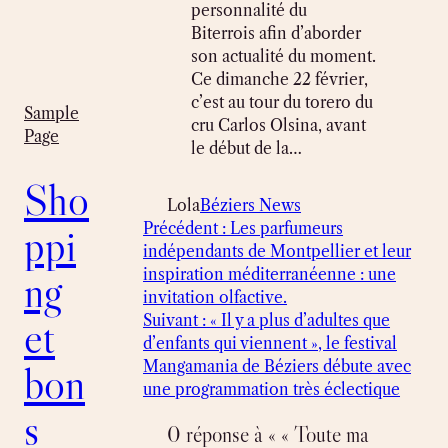
personnalité du
Biterrois afin d’aborder
son actualité du moment.
Ce dimanche 22 février,
c’est au tour du torero du
Sample
cru Carlos Olsina, avant
Page
le début de la…
Sho
Lola
Béziers News
Précédent :
Les parfumeurs
ppi
indépendants de Montpellier et leur
inspiration méditerranéenne : une
ng
invitation olfactive.
Suivant :
« Il y a plus d’adultes que
et
d’enfants qui viennent », le festival
Mangamania de Béziers débute avec
bon
une programmation très éclectique
s
0 réponse à « « Toute ma