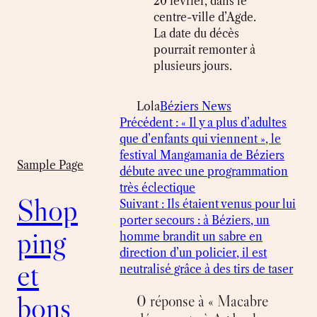
20 février, dans le
centre-ville d’Agde.
La date du décès
pourrait remonter à
plusieurs jours.
Lola
Béziers News
Précédent :
« Il y a plus d’adultes
que d’enfants qui viennent », le
festival Mangamania de Béziers
Sample Page
débute avec une programmation
très éclectique
Shop
Suivant :
Ils étaient venus pour lui
porter secours : à Béziers, un
ping
homme brandit un sabre en
direction d’un policier, il est
et
neutralisé grâce à des tirs de taser
bons
0 réponse à « Macabre