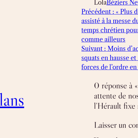
Lola
Béziers N
Précédent :
« Plus 
assisté à la messe 
temps chrétien pour 
comme ailleurs
Suivant :
Moins d’ac
squats en hausse et 
forces de l’ordre en
0 réponse à « 
lans
attente de nos
l’Hérault fixe
Laisser un c