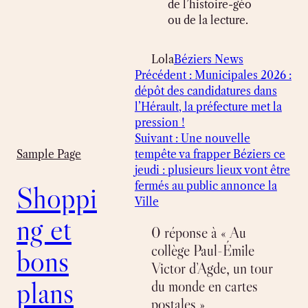
de l’histoire-géo
ou de la lecture.
Lola
Béziers News
Précédent :
Municipales 2026 :
dépôt des candidatures dans
l’Hérault, la préfecture met la
pression !
Suivant :
Une nouvelle
tempête va frapper Béziers ce
Sample Page
jeudi : plusieurs lieux vont être
fermés au public annonce la
Shoppi
Ville
ng et
0 réponse à « Au
collège Paul-Émile
bons
Victor d’Agde, un tour
plans
du monde en cartes
postales »