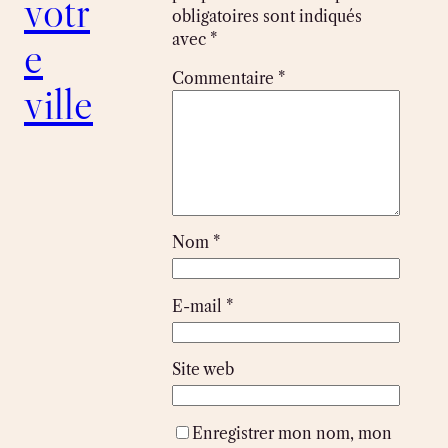
votr
obligatoires sont indiqués
avec
*
e
Commentaire
*
ville
Nom
*
E-mail
*
Site web
Enregistrer mon nom, mon