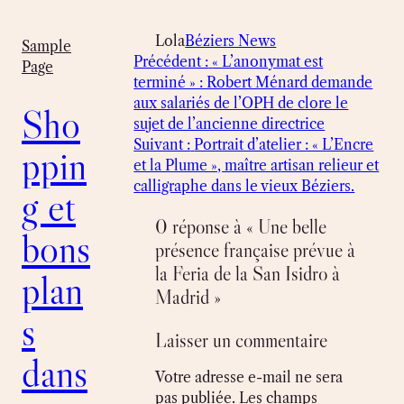
Lola
Béziers News
Sample
Précédent :
« L’anonymat est
Page
terminé » : Robert Ménard demande
aux salariés de l’OPH de clore le
Sho
sujet de l’ancienne directrice
Suivant :
Portrait d’atelier : « L’Encre
ppin
et la Plume », maître artisan relieur et
calligraphe dans le vieux Béziers.
g et
0 réponse à « Une belle
bons
présence française prévue à
la Feria de la San Isidro à
plan
Madrid »
s
Laisser un commentaire
dans
Votre adresse e-mail ne sera
pas publiée.
Les champs