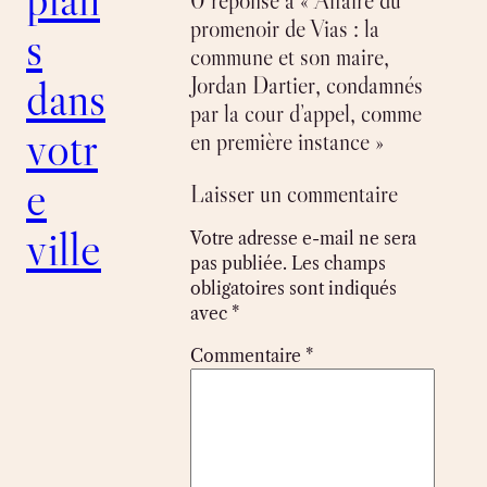
0 réponse à « Affaire du
promenoir de Vias : la
s
commune et son maire,
dans
Jordan Dartier, condamnés
par la cour d’appel, comme
votr
en première instance »
e
Laisser un commentaire
ville
Votre adresse e-mail ne sera
pas publiée.
Les champs
obligatoires sont indiqués
avec
*
Commentaire
*