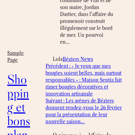
commune de Vias et de
son maire, Jordan
Dartier, dans l’affaire du
promenoir construit
illégalement sur le bord
de mer. Un pourvoi
en…
Sample
Lola
Béziers News
Page
Précédent :
« Je veux que mes
bougies soient belles, mais surtout
Sho
responsables » : Maison Sentia fait
rimer bougies décoratives et
ppin
innovation artisanale
Suivant :
Les arènes de Béziers
g et
donnent rendez-vous le 26 février
pour la présentation de leur
bons
nouvelle saison…
plan