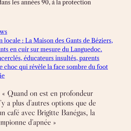
dans les années 90, à la protection
ews
n locale : La Maison des Gants de Béziers,
gants en cuir sur mesure du Languedoc.
ncerclés, éducateurs insultés, parents
te choc qui révèle la face sombre du foot
ie
 « Quand on est en profondeur
 n’y a plus d’autres options que de
un café avec Brigitte Banégas, la
ampionne d’apnée »