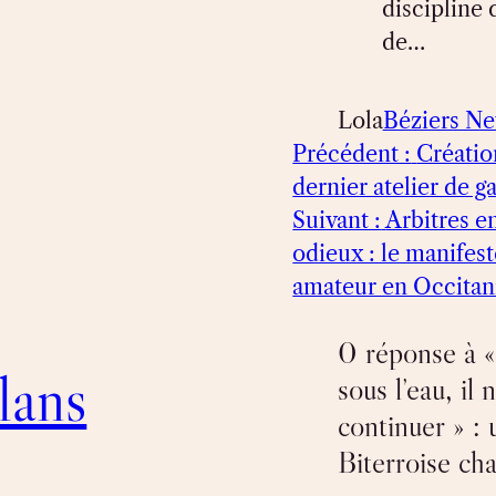
discipline 
de…
Lola
Béziers N
Précédent :
Créatio
dernier atelier de 
Suivant :
Arbitres e
odieux : le manifes
amateur en Occitan
0 réponse à «
lans
sous l’eau, il
continuer » : 
Biterroise ch