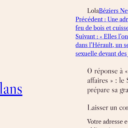
Lola
Béziers N
Précédent :
Une adr
feu de bois et cuiss
Suivant :
« Elles l’o
dans l’Hérault, un 
sexuelle devant des 
0 réponse à «
affaires » : l
lans
prépare sa gr
Laisser un c
Votre adresse e