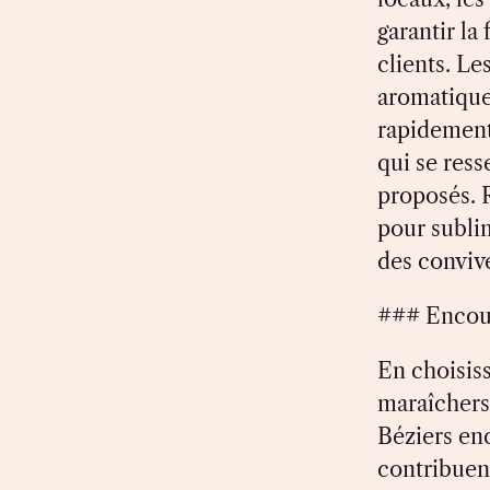
garantir la
clients. Le
aromatiques
rapidement
qui se ress
proposés. R
pour sublim
des convive
### Encour
En choisiss
maraîchers 
Béziers en
contribuen