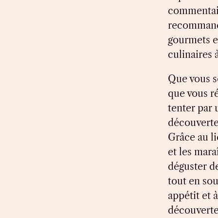
commentair
recommanda
gourmets e
culinaires 
Que vous s
que vous ré
tenter par
découverte 
Grâce au li
et les mara
déguster de
tout en so
appétit et 
découvertes