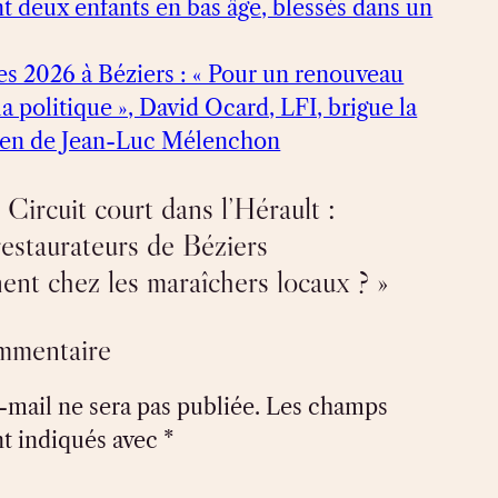
t deux enfants en bas âge, blessés dans un
s 2026 à Béziers : « Pour un renouveau
la politique », David Ocard, LFI, brigue la
utien de Jean-Luc Mélenchon
Circuit court dans l’Hérault :
estaurateurs de Béziers
nent chez les maraîchers locaux ? »
ommentaire
-mail ne sera pas publiée.
Les champs
nt indiqués avec
*