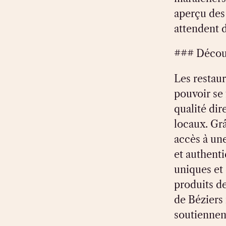
aperçu des 
attendent d
### Découv
Les restaur
pouvoir se 
qualité di
locaux. Grâ
accès à un
et authent
uniques et 
produits de
de Béziers 
soutiennent