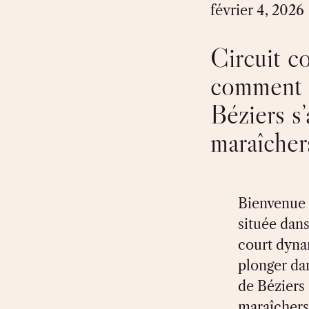
février 4, 2026
Circuit co
comment l
Béziers s
maraîcher
Bienvenue à
située dans
court dyna
plonger dan
de Béziers
maraîchers