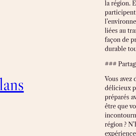
la région. E
participent
l’environn
liées au tr
façon de p
durable tou
### Partag
lans
Vous avez d
délicieux p
préparés a
être que v
incontourna
région ? N’
expériences