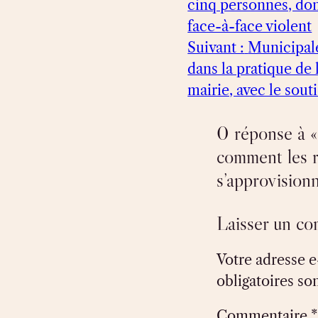
cinq personnes, don
face-à-face violent
Suivant :
Municipale
dans la pratique de 
mairie, avec le so
0 réponse à « 
comment les r
s’approvision
Laisser un c
Votre adresse e
obligatoires so
Commentaire
*