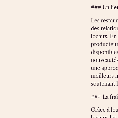
### Un lien
Les restau
des relatio
locaux. En
producteurs
disponible
nouveautés 
une approc
meilleurs i
soutenant 
### La fra
Grâce à leu
locaux, les