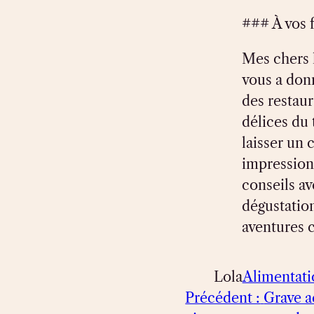
### À vos f
Mes chers l
vous a donn
des restaur
délices du 
laisser un
impression
conseils a
dégustation
aventures c
Lola
Alimentati
Précédent :
Grave a