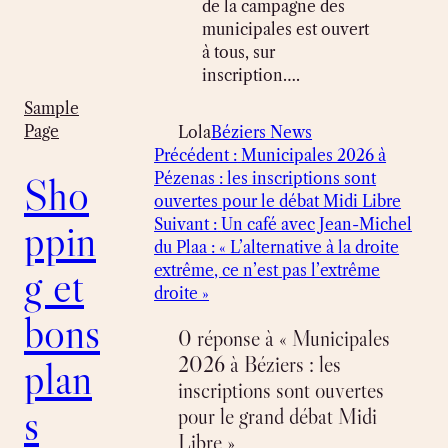
de la campagne des
municipales est ouvert
à tous, sur
inscription….
Sample
Page
Lola
Béziers News
Précédent :
Municipales 2026 à
Sho
Pézenas : les inscriptions sont
ouvertes pour le débat Midi Libre
ppin
Suivant :
Un café avec Jean-Michel
du Plaa : « L’alternative à la droite
g et
extrême, ce n’est pas l’extrême
droite »
bons
0 réponse à « Municipales
2026 à Béziers : les
plan
inscriptions sont ouvertes
s
pour le grand débat Midi
Libre »