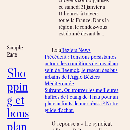
citoyens sont organisés
ce samedi 31 janvier à
11 heures, à travers
toute la France. Dans la
région, le rendez-vous
est donné devant la…
Sample
Lola
Béziers News
Page
Précédent :
Tensions persistantes
autour des conditions de travail au
Sho
sein de Beemob, le réseau des bus
urbains de l’Agglo Béziers
ppin
Méditerranée
Suivant :
Où trouver les meilleures
g et
huîtres de l’étang de Thau pour un
plateau fruits de mer réussi ? Notre
bons
guide d’achat.
plan
0 réponse à « Le syndicat