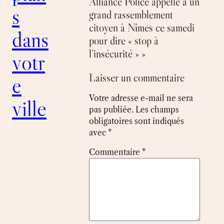
Alliance Police appelle à un
s
grand rassemblement
citoyen à Nîmes ce samedi
dans
pour dire « stop à
l’insécurité » »
votr
Laisser un commentaire
e
Votre adresse e-mail ne sera
ville
pas publiée.
Les champs
obligatoires sont indiqués
avec
*
Commentaire
*