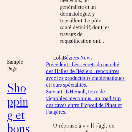
médecins, un
généraliste et un
dermatologue, y
travaillent. Le pôle
santé définitif, dont les
travaux de
requalification ont…
Lola
Béziers News
Sample
Précédent :
Les secrets du marché
Page
des Halles de Béziers : rencontres
avec les producteurs emblématiques
Sho
et leurs spécialités.
Suivant :
L’Hérault, terre de
ppin
vignobles méconnus : un road-trip
des caves entre Picpoul de Pinet et
g et
Faugères.
bons
0 réponse à « « Il s’agit de