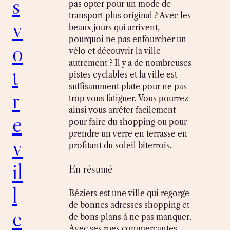
s
pas opter pour un mode de
transport plus original ? Avec les
v
beaux jours qui arrivent,
pourquoi ne pas enfourcher un
o
vélo et découvrir la ville
autrement ? Il y a de nombreuses
t
pistes cyclables et la ville est
suffisamment plate pour ne pas
r
trop vous fatiguer. Vous pourrez
ainsi vous arrêter facilement
e
pour faire du shopping ou pour
prendre un verre en terrasse en
v
profitant du soleil biterrois.
il
En résumé
l
Béziers est une ville qui regorge
de bonnes adresses shopping et
e
de bons plans à ne pas manquer.
Avec ses rues commerçantes