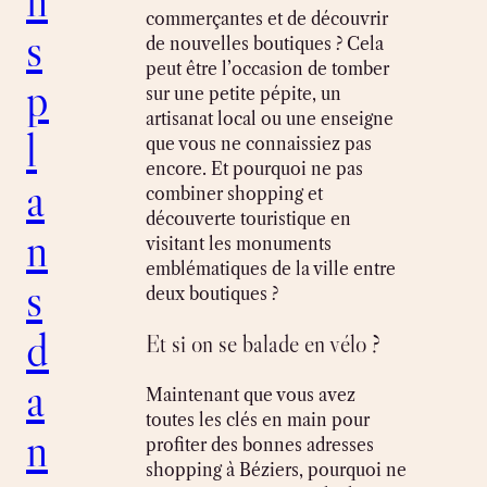
commerçantes et de découvrir
s
de nouvelles boutiques ? Cela
peut être l’occasion de tomber
p
sur une petite pépite, un
artisanat local ou une enseigne
l
que vous ne connaissiez pas
encore. Et pourquoi ne pas
a
combiner shopping et
découverte touristique en
n
visitant les monuments
emblématiques de la ville entre
s
deux boutiques ?
d
Et si on se balade en vélo ?
a
Maintenant que vous avez
toutes les clés en main pour
n
profiter des bonnes adresses
shopping à Béziers, pourquoi ne