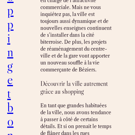
en charge de l’attractivité
p
commerciale. Mais ne vous
inquiétez pas, la ville est
p
toujours aussi dynamique et de
nouvelles enseignes continuent
i
de s’installer dans la cité
biterroise. De plus, les projets
n
de réaménagement du centre-
ville et de la gare vont apporter
g
un nouveau souffle à la vie
commerçante de Béziers.
e
Découvrir la ville autrement
t
grâce au shopping
b
En tant que grandes habituées
de la ville, nous avons tendance
o
à passer à côté de certains
détails. Et si on prenait le temps
n
de flâner dans les rues