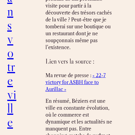
n
visite pour partir à la
découverte des trésors cachés
s
de la ville ? Peut-être que je
tomberai sur une boutique ou
v
un restaurant dont je ne
soupçonnais même pas
o
l’existence.
Lien vers la source :
tr
e
Ma revue de presse :
« 22-7
victory for ASBH face to
vi
Aurillac »
En résumé, Béziers est une
ll
ville en constante évolution,
où le commerce est
e
dynamique et les actualités ne
manquent pas. Entre