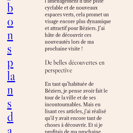
l’aménagement d’une piste
b
cyclable et de nouveaux
espaces verts, cela promet un
o
visage encore plus dynamique
et attractif pour Béziers. J’ai
n
hâte de découvrir ces
nouveautés lors de ma
s
prochaine visite !
p
De belles découvertes en
perspective
la
n
En tant qu’habituée de
Béziers, je pense avoir fait le
s
tour de la ville et de ses
incontournables. Mais en
d
lisant ces articles, j’ai réalisé
qu’il y avait encore tant de
a
choses à découvrir. Et si je
profitais de ma prochaine