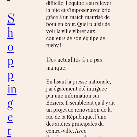
difficile, l’équipe a su relever
la tête et s’imposer avec brio
S
grâce à un match maîtrisé de
bout en bout. Quel plaisir de
h
voir la ville vibrer aux
couleurs de son équipe de
o
rugby !
p
Des actualités à ne pas
manquer
p
En lisant la presse nationale,
in
j’ai également été intriguée
par une information sur
g
Béziers. Il semblerait qu’il y ait
un projet de rénovation de la
e
rue de la République, l’une
des artères principales du
t
centre-ville. Avec