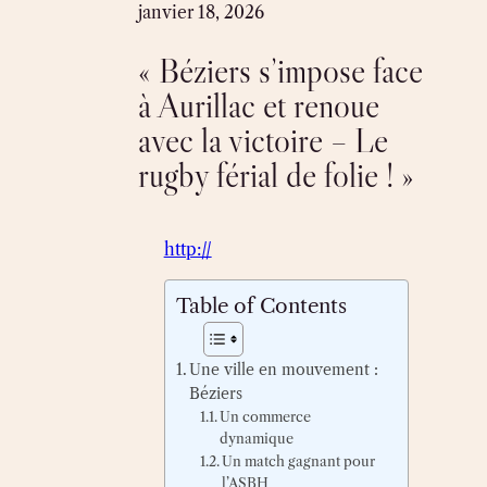
Skip
janvier 18, 2026
to
« Béziers s’impose face
content
à Aurillac et renoue
avec la victoire – Le
rugby férial de folie ! »
http://
Table of Contents
Une ville en mouvement :
Béziers
Un commerce
dynamique
Un match gagnant pour
l’ASBH