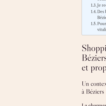
Je r
Des 
Bézi
Pour 
vita
Shoppi
Bézier
et prop
Un contex
à Béziers
La charmant