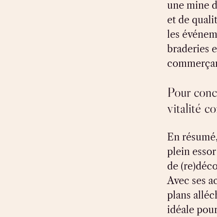
une mine d’
et de quali
les événeme
braderies e
commerçant
Pour concl
vitalité 
En résumé,
plein esso
de (re)déco
Avec ses a
plans alléc
idéale pou