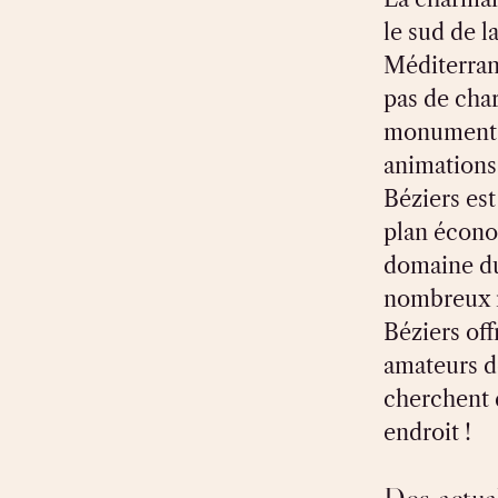
le sud de l
Méditerran
pas de char
monuments 
animations 
Béziers est
plan écono
domaine du
nombreux m
Béziers off
amateurs d
cherchent 
endroit !