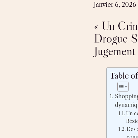
janvier 6, 2026
« Un Crim
Drogue Se
Jugement 
Table o
Shopping 
dynamiqu
Un c
Bézi
Des a
comm