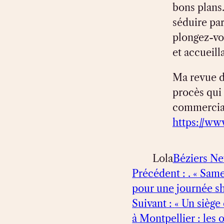
bons plans.
séduire par
plongez-vo
et accueill
Ma revue de
procès qui 
commerciale
https://ww
Lola
Béziers N
Précédent :
. « Sam
pour une journée s
Suivant :
« Un siège
à Montpellier : les 