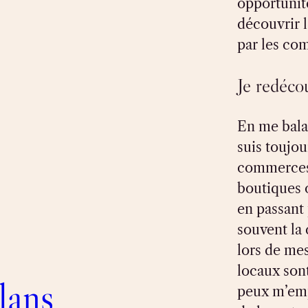
opportunité
découvrir l
par les com
Je redéco
En me balad
suis toujou
commerces 
boutiques 
en passant 
souvent la
lors de me
locaux sont
lans
peux m’em