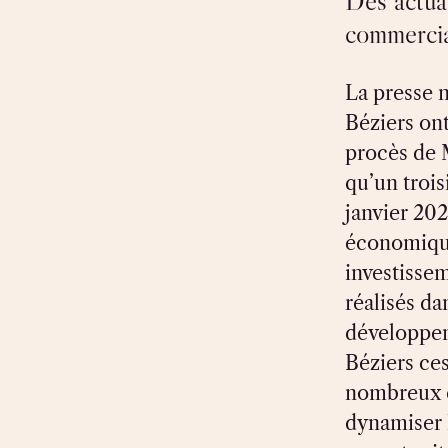
Des actual
commercia
La presse 
Béziers ont
procès de 
qu’un troi
janvier 202
économique 
investisse
réalisés da
développe
Béziers ces
nombreux é
dynamiser 