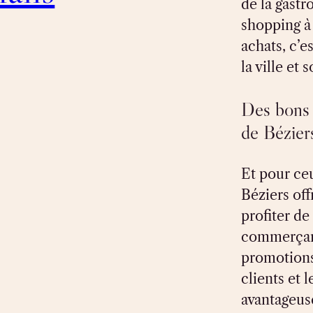
de la gast
shopping à 
achats, c’e
la ville et
Des bons 
de Bézier
Et pour ce
Béziers of
profiter de 
commerçant
promotions 
clients et l
avantageus