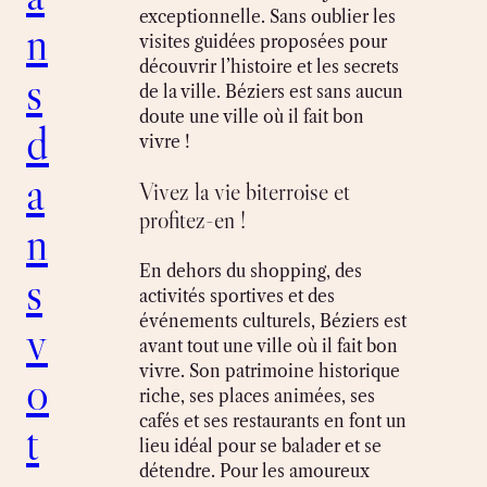
exceptionnelle. Sans oublier les
n
visites guidées proposées pour
découvrir l’histoire et les secrets
s
de la ville. Béziers est sans aucun
doute une ville où il fait bon
d
vivre !
a
Vivez la vie biterroise et
profitez-en !
n
En dehors du shopping, des
s
activités sportives et des
événements culturels, Béziers est
v
avant tout une ville où il fait bon
vivre. Son patrimoine historique
o
riche, ses places animées, ses
cafés et ses restaurants en font un
t
lieu idéal pour se balader et se
détendre. Pour les amoureux