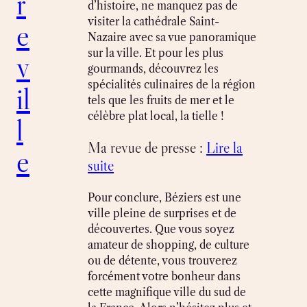
r
d’histoire, ne manquez pas de
visiter la cathédrale Saint-
e
Nazaire avec sa vue panoramique
sur la ville. Et pour les plus
v
gourmands, découvrez les
spécialités culinaires de la région
il
tels que les fruits de mer et le
célèbre plat local, la tielle !
l
Ma revue de presse :
Lire la
e
suite
Pour conclure, Béziers est une
ville pleine de surprises et de
découvertes. Que vous soyez
amateur de shopping, de culture
ou de détente, vous trouverez
forcément votre bonheur dans
cette magnifique ville du sud de