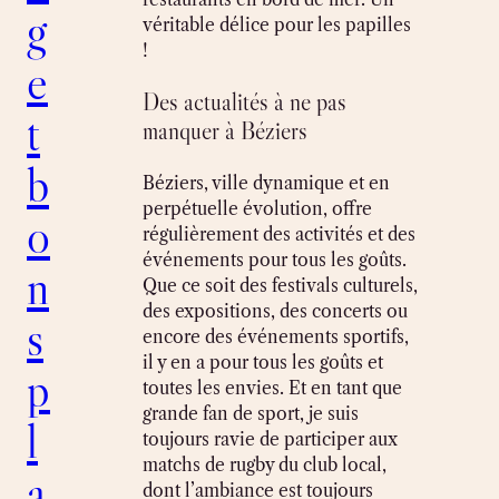
g
véritable délice pour les papilles
!
e
Des actualités à ne pas
t
manquer à Béziers
b
Béziers, ville dynamique et en
perpétuelle évolution, offre
o
régulièrement des activités et des
événements pour tous les goûts.
n
Que ce soit des festivals culturels,
des expositions, des concerts ou
s
encore des événements sportifs,
il y en a pour tous les goûts et
p
toutes les envies. Et en tant que
grande fan de sport, je suis
l
toujours ravie de participer aux
matchs de rugby du club local,
a
dont l’ambiance est toujours