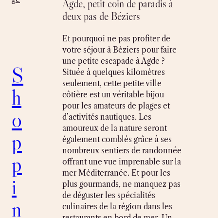
Agde, petit coin de paradis à
deux pas de Béziers
Et pourquoi ne pas profiter de
votre séjour à Béziers pour faire
une petite escapade à Agde ?
S
Située à quelques kilomètres
seulement, cette petite ville
h
côtière est un véritable bijou
pour les amateurs de plages et
o
d’activités nautiques. Les
amoureux de la nature seront
p
également comblés grâce à ses
nombreux sentiers de randonnée
p
offrant une vue imprenable sur la
mer Méditerranée. Et pour les
i
plus gourmands, ne manquez pas
de déguster les spécialités
n
culinaires de la région dans les
restaurants en bord de mer. Un