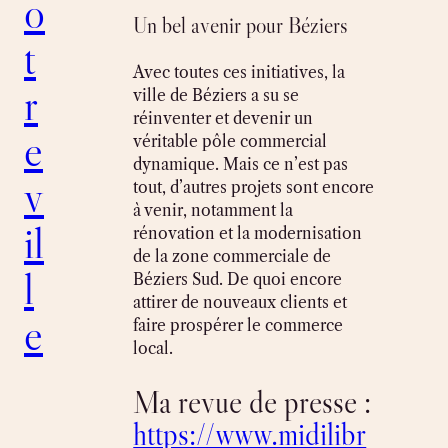
o
Un bel avenir pour Béziers
t
Avec toutes ces initiatives, la
r
ville de Béziers a su se
réinventer et devenir un
e
véritable pôle commercial
dynamique. Mais ce n’est pas
v
tout, d’autres projets sont encore
à venir, notamment la
il
rénovation et la modernisation
de la zone commerciale de
l
Béziers Sud. De quoi encore
attirer de nouveaux clients et
e
faire prospérer le commerce
local.
Ma revue de presse :
https://www.midilibr