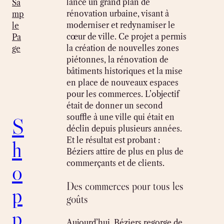
lancé un grand plan de
Sa
rénovation urbaine, visant à
mp
moderniser et redynamiser le
le
cœur de ville. Ce projet a permis
Pa
la création de nouvelles zones
ge
piétonnes, la rénovation de
bâtiments historiques et la mise
en place de nouveaux espaces
pour les commerces. L’objectif
était de donner un second
souffle à une ville qui était en
S
déclin depuis plusieurs années.
Et le résultat est probant :
h
Béziers attire de plus en plus de
commerçants et de clients.
o
Des commerces pour tous les
p
goûts
p
Aujourd’hui, Béziers regorge de