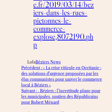
e.fr/2019/03/14/bez
iers-dans-les-rues-
pietonnes-le-
commerce-
explose,8072190.ph
p
Lola
Béziers News
Précédent :
« La crise viticole en Occitanie :
des solutions d’urgence proposées par les
élus communistes pour sauver le commerce
local à Béziers »
Suivant :
. Béziers : l’incertitude plane pour
les municipales, soutien des Républicains
pour Robert Ménard