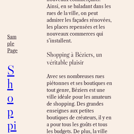
Ainsi, en se baladant dans les
rues de la ville, on peut
admirer les façades rénovées,
les places repensées et les
nouveaux commerces qui
Sam
s’installent.
ple
Page
Shopping à Béziers, un
véritable plaisir
S
Avec ses nombreuses rues
h
piétonnes et ses boutiques en
tout genre, Béziers est une
o
ville idéale pour les amateurs
de shopping. Des grandes
p
enseignes aux petites
boutiques de créateurs, il y en
pi
a pour tous les goûts et tous
les budgets. De plus, la ville