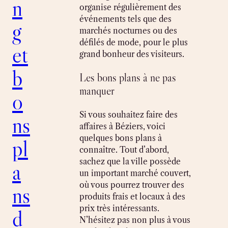
n
organise régulièrement des
événements tels que des
g
marchés nocturnes ou des
défilés de mode, pour le plus
et
grand bonheur des visiteurs.
b
Les bons plans à ne pas
manquer
o
Si vous souhaitez faire des
ns
affaires à Béziers, voici
quelques bons plans à
pl
connaître. Tout d’abord,
sachez que la ville possède
a
un important marché couvert,
où vous pourrez trouver des
ns
produits frais et locaux à des
prix très intéressants.
d
N’hésitez pas non plus à vous