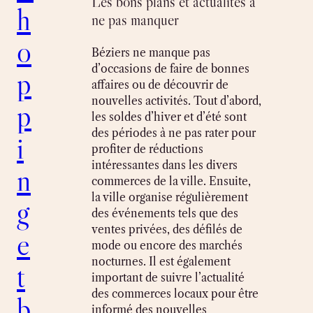
Les bons plans et actualités à
h
ne pas manquer
o
Béziers ne manque pas
d’occasions de faire de bonnes
p
affaires ou de découvrir de
nouvelles activités. Tout d’abord,
p
les soldes d’hiver et d’été sont
des périodes à ne pas rater pour
i
profiter de réductions
intéressantes dans les divers
n
commerces de la ville. Ensuite,
la ville organise régulièrement
g
des événements tels que des
ventes privées, des défilés de
e
mode ou encore des marchés
nocturnes. Il est également
t
important de suivre l’actualité
des commerces locaux pour être
b
informé des nouvelles