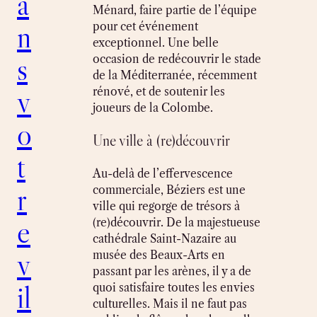
a
Ménard, faire partie de l’équipe
n
pour cet événement
exceptionnel. Une belle
s
occasion de redécouvrir le stade
de la Méditerranée, récemment
v
rénové, et de soutenir les
joueurs de la Colombe.
o
Une ville à (re)découvrir
t
Au-delà de l’effervescence
r
commerciale, Béziers est une
ville qui regorge de trésors à
e
(re)découvrir. De la majestueuse
cathédrale Saint-Nazaire au
v
musée des Beaux-Arts en
passant par les arènes, il y a de
il
quoi satisfaire toutes les envies
culturelles. Mais il ne faut pas