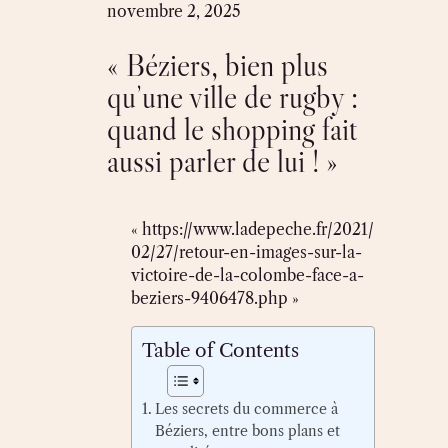
Skip
novembre 2, 2025
to
« Béziers, bien plus
content
qu’une ville de rugby :
quand le shopping fait
aussi parler de lui ! »
« https://www.ladepeche.fr/2021/
02/27/retour-en-images-sur-la-
victoire-de-la-colombe-face-a-
beziers-9406478.php »
Table of Contents
Les secrets du commerce à
Béziers, entre bons plans et