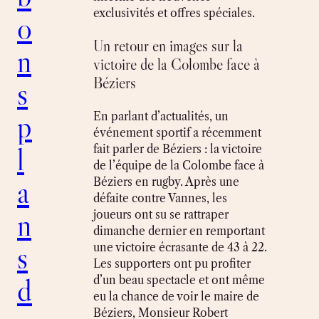
exclusivités et offres spéciales.
o
Un retour en images sur la
n
victoire de la Colombe face à
Béziers
s
p
En parlant d’actualités, un
événement sportif a récemment
l
fait parler de Béziers : la victoire
de l’équipe de la Colombe face à
a
Béziers en rugby. Après une
défaite contre Vannes, les
n
joueurs ont su se rattraper
dimanche dernier en remportant
s
une victoire écrasante de 43 à 22.
Les supporters ont pu profiter
d
d’un beau spectacle et ont même
eu la chance de voir le maire de
Béziers, Monsieur Robert