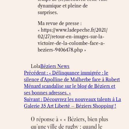
dynamique et pleine de
surprises.
Ma revue de presse :
« https://www.ladepeche.fr/2021/
02/27/retour-en-images-sur-la-
victoire-de-la-colombe-face-a-
beziers-9406478.php »
Lola
Béziers News
Précédent :
« Délinquance immigrée : le
silence d’Apolline de Malherbe face à Robert
Ménard scandalise sur le blog de Béziers et
ses bonnes adresses. »
Suivant :
Découvrez les nouveaux talents à La
Galerie 35 Art Liberté – Béziers Shopping !
0 réponse à « « Béziers, bien plus
qu’une ville de rugby : quand le