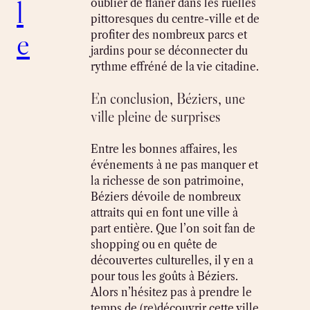
l
oublier de flâner dans les ruelles
pittoresques du centre-ville et de
e
profiter des nombreux parcs et
jardins pour se déconnecter du
rythme effréné de la vie citadine.
En conclusion, Béziers, une
ville pleine de surprises
Entre les bonnes affaires, les
événements à ne pas manquer et
la richesse de son patrimoine,
Béziers dévoile de nombreux
attraits qui en font une ville à
part entière. Que l’on soit fan de
shopping ou en quête de
découvertes culturelles, il y en a
pour tous les goûts à Béziers.
Alors n’hésitez pas à prendre le
temps de (re)découvrir cette ville