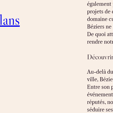
également 
projets de
lans
domaine cul
Béziers ne
De quoi at
rendre not
Découvrir
Au-delà du 
ville, Bézi
Entre son p
événements 
réputés, no
séduire ses