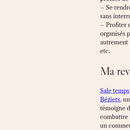
– Se rendr
sans interr
– Profiter
organisés p
autrement : 
etc.
Ma rev
Sale temps
Béziers
, un
témoigne de
combattre 
un commerc