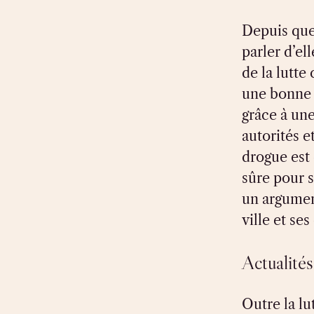
Depuis quel
parler d’el
de la lutte 
une bonne n
grâce à une
autorités e
drogue est 
sûre pour s
un argumen
ville et s
Actualités
Outre la lut