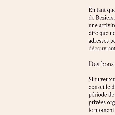
En tant que
de Béziers,
une activit
dire que no
adresses po
découvrant 
Des bons 
Si tu veux t
conseille d
période de 
privées or
le moment 