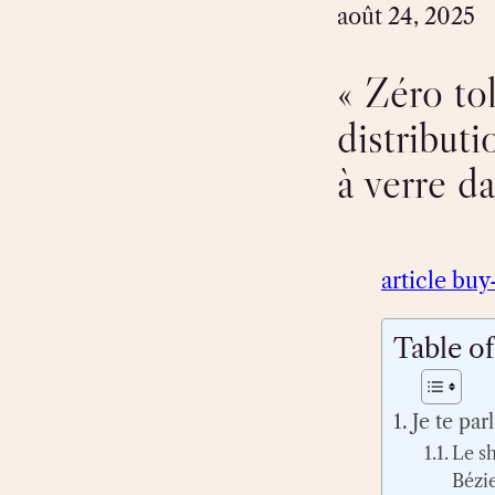
août 24, 2025
« Zéro to
distribut
à verre da
article buy
Table o
Je te pa
Le s
Bézi