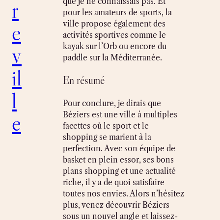
que je ne connaissais pas. Et
r
pour les amateurs de sports, la
ville propose également des
e
activités sportives comme le
kayak sur l’Orb ou encore du
v
paddle sur la Méditerranée.
il
En résumé
l
Pour conclure, je dirais que
Béziers est une ville à multiples
e
facettes où le sport et le
shopping se marient à la
perfection. Avec son équipe de
basket en plein essor, ses bons
plans shopping et une actualité
riche, il y a de quoi satisfaire
toutes nos envies. Alors n’hésitez
plus, venez découvrir Béziers
sous un nouvel angle et laissez-