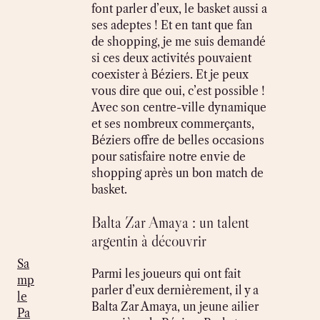
font parler d’eux, le basket aussi a
ses adeptes ! Et en tant que fan
de shopping, je me suis demandé
si ces deux activités pouvaient
coexister à Béziers. Et je peux
vous dire que oui, c’est possible !
Avec son centre-ville dynamique
et ses nombreux commerçants,
Béziers offre de belles occasions
pour satisfaire notre envie de
shopping après un bon match de
basket.
Balta Zar Amaya : un talent
argentin à découvrir
Sa
Parmi les joueurs qui ont fait
mp
parler d’eux dernièrement, il y a
le
Balta Zar Amaya, un jeune ailier
Pa