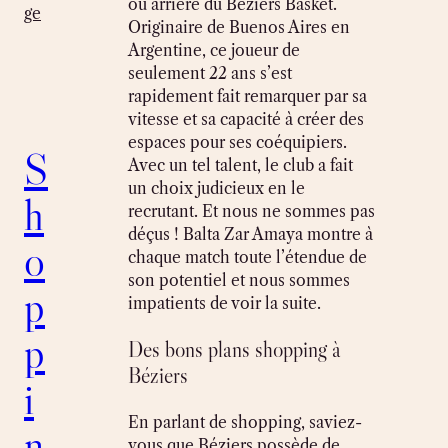
ou arrière du Béziers Basket.
ge
Originaire de Buenos Aires en
Argentine, ce joueur de
seulement 22 ans s’est
rapidement fait remarquer par sa
vitesse et sa capacité à créer des
espaces pour ses coéquipiers.
S
Avec un tel talent, le club a fait
un choix judicieux en le
h
recrutant. Et nous ne sommes pas
déçus ! Balta Zar Amaya montre à
o
chaque match toute l’étendue de
son potentiel et nous sommes
p
impatients de voir la suite.
p
Des bons plans shopping à
Béziers
i
En parlant de shopping, saviez-
n
vous que Béziers possède de