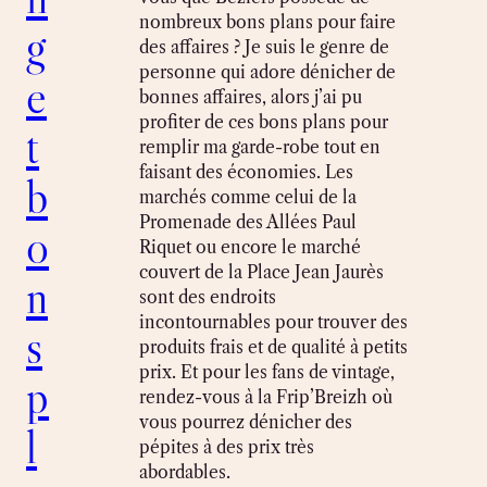
nombreux bons plans pour faire
g
des affaires ? Je suis le genre de
personne qui adore dénicher de
e
bonnes affaires, alors j’ai pu
profiter de ces bons plans pour
t
remplir ma garde-robe tout en
faisant des économies. Les
b
marchés comme celui de la
Promenade des Allées Paul
o
Riquet ou encore le marché
couvert de la Place Jean Jaurès
n
sont des endroits
incontournables pour trouver des
s
produits frais et de qualité à petits
prix. Et pour les fans de vintage,
p
rendez-vous à la Frip’Breizh où
vous pourrez dénicher des
l
pépites à des prix très
abordables.