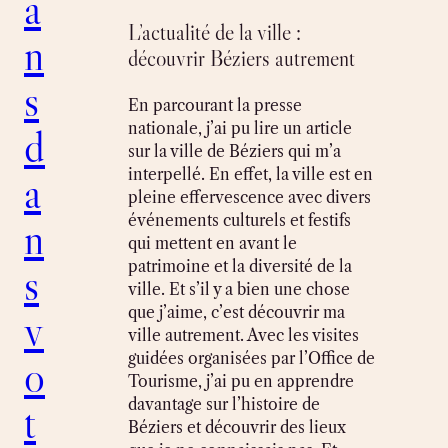
a
L’actualité de la ville :
n
découvrir Béziers autrement
s
En parcourant la presse
nationale, j’ai pu lire un article
d
sur la ville de Béziers qui m’a
interpellé. En effet, la ville est en
a
pleine effervescence avec divers
événements culturels et festifs
n
qui mettent en avant le
patrimoine et la diversité de la
s
ville. Et s’il y a bien une chose
que j’aime, c’est découvrir ma
v
ville autrement. Avec les visites
guidées organisées par l’Office de
o
Tourisme, j’ai pu en apprendre
davantage sur l’histoire de
t
Béziers et découvrir des lieux