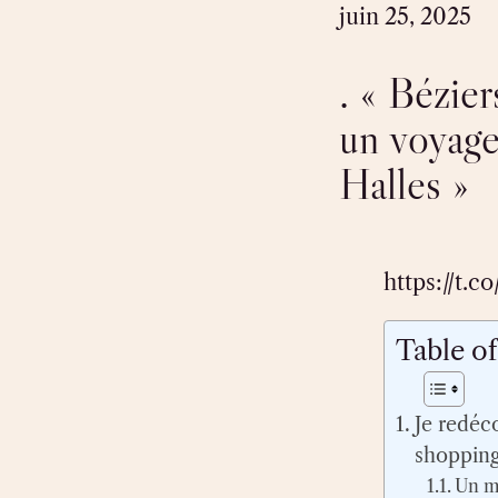
juin 25, 2025
. « Bézie
un voyag
Halles »
https://t.
Table o
Je redéc
shopping 
Un m