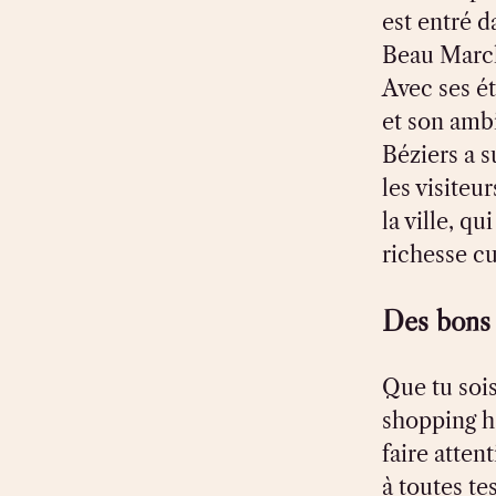
est entré d
Beau March
Avec ses ét
et son amb
Béziers a s
les visiteu
la ville, q
richesse cu
Des bons 
Que tu soi
shopping h
faire atten
à toutes te