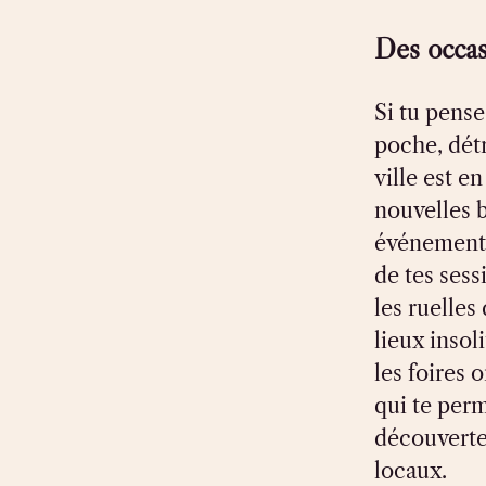
Des occasi
Si tu pens
poche, dét
ville est e
nouvelles 
événements
de tes sess
les ruelles
lieux insol
les foires 
qui te perm
découverte
locaux.