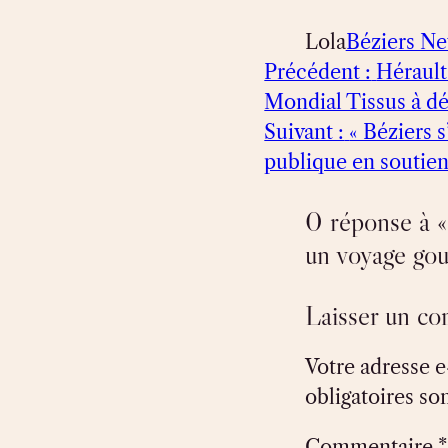
Lola
Béziers N
Précédent :
Hérault
Mondial Tissus à dé
Suivant :
« Béziers s
publique en soutien
0 réponse à «
un voyage gou
Laisser un c
Votre adresse e
obligatoires so
Commentaire
*