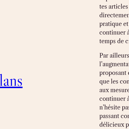
tes article
directemen
pratique et
continuer 
temps de cr
Par ailleur
l’augmentat
proposant d
lans
que les co
aux mesures
continuer à
n’hésite pa
passant co
délicieux p