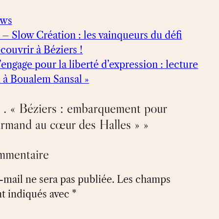
ews
 – Slow Création : les vainqueurs du défi
couvrir à Béziers !
’engage pour la liberté d’expression : lecture
 à Boualem Sansal »
 . « Béziers : embarquement pour
rmand au cœur des Halles » »
ommentaire
-mail ne sera pas publiée.
Les champs
nt indiqués avec
*