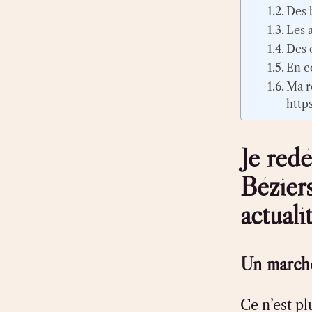
Des 
Les 
Des 
En c
Ma r
http
Je red
Béziers
actuali
Un marché
Ce n’est pl