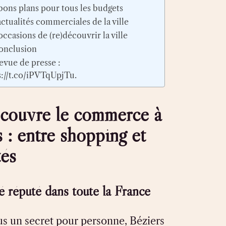
bons plans pour tous les budgets
actualités commerciales de la ville
occasions de (re)découvrir la ville
onclusion
evue de presse :
s://t.co/iPVTqUpjTu.
écouvre le commerce à
 : entre shopping et
tés
 réputé dans toute la France
us un secret pour personne, Béziers