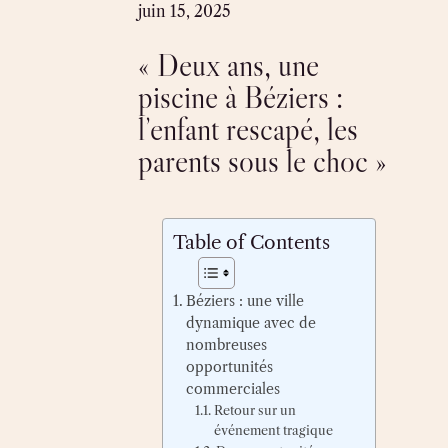
Skip
juin 15, 2025
to
« Deux ans, une
content
piscine à Béziers :
l’enfant rescapé, les
parents sous le choc »
Table of Contents
Béziers : une ville
dynamique avec de
nombreuses
opportunités
commerciales
Retour sur un
événement tragique