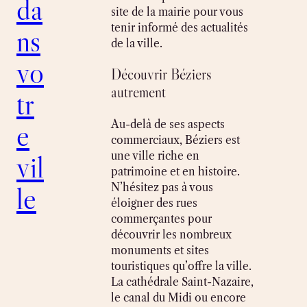
da
site de la mairie pour vous
tenir informé des actualités
ns
de la ville.
vo
Découvrir Béziers
autrement
tr
e
Au-delà de ses aspects
commerciaux, Béziers est
vil
une ville riche en
patrimoine et en histoire.
le
N’hésitez pas à vous
éloigner des rues
commerçantes pour
découvrir les nombreux
monuments et sites
touristiques qu’offre la ville.
La cathédrale Saint-Nazaire,
le canal du Midi ou encore