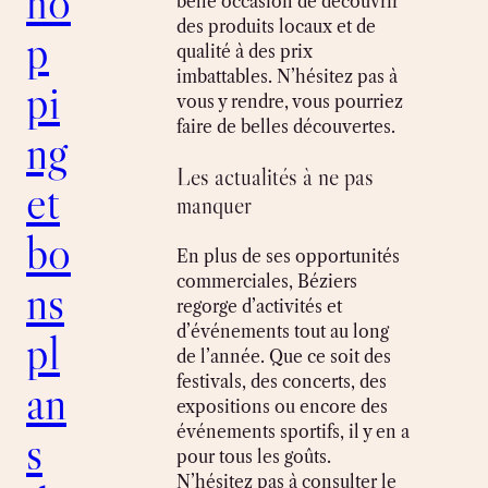
ho
belle occasion de découvrir
des produits locaux et de
p
qualité à des prix
imbattables. N’hésitez pas à
pi
vous y rendre, vous pourriez
faire de belles découvertes.
ng
Les actualités à ne pas
et
manquer
bo
En plus de ses opportunités
commerciales, Béziers
ns
regorge d’activités et
d’événements tout au long
pl
de l’année. Que ce soit des
festivals, des concerts, des
an
expositions ou encore des
événements sportifs, il y en a
s
pour tous les goûts.
N’hésitez pas à consulter le