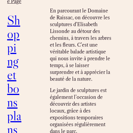
e Page
En parcourant le Domaine
Sh
de Raissac, on découvre les
sculptures d’Elisabeth
op
Lissonde au détour des
chemins, à travers les arbres
pi
et les fleurs. C’est une
véritable balade artistique
ng
qui nous invite à prendre le
temps, à se laisser
et
surprendre et à apprécier la
beauté de la nature.
bo
Le jardin de sculptures est
ns
également l’occasion de
découvrir des artistes
pla
locaux, grâce à des
expositions temporaires
ns
organisées régulièrement
dans le parc.