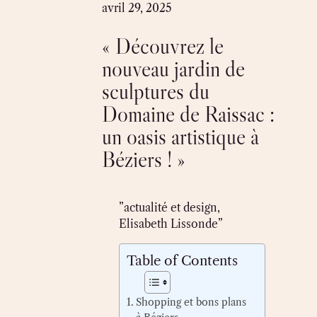
Skip
avril 29, 2025
to
« Découvrez le
content
nouveau jardin de
sculptures du
Domaine de Raissac :
un oasis artistique à
Béziers ! »
”actualité et design,
Elisabeth Lissonde”
Table of Contents
Shopping et bons plans