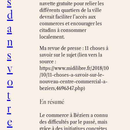
s
navette gratuite pour relier les
d
différents quartiers de la ville
devrait faciliter l’accès aux
a
commerces et encourager les
citadins à consommer
n
localement.
Ma revue de presse : 11 choses à
s
savoir sur le sujet (lien vers la
source :
v
https://www.midilibre.fr/2018/10
/10/11-choses-a-savoir-sur-le-
o
nouveau-centre-commercial-a-
beziers,4696347.php)
t
En résumé
r
Le commerce à Béziers a connu
e
des difficultés par le passé, mais
grâce à des initiatives concrètes