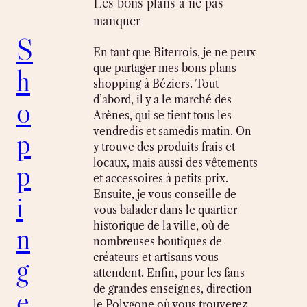
Les bons plans à ne pas
manquer
S
En tant que Biterrois, je ne peux
que partager mes bons plans
h
shopping à Béziers. Tout
d’abord, il y a le marché des
o
Arènes, qui se tient tous les
vendredis et samedis matin. On
p
y trouve des produits frais et
locaux, mais aussi des vêtements
p
et accessoires à petits prix.
Ensuite, je vous conseille de
i
vous balader dans le quartier
historique de la ville, où de
n
nombreuses boutiques de
créateurs et artisans vous
g
attendent. Enfin, pour les fans
de grandes enseignes, direction
e
le Polygone où vous trouverez