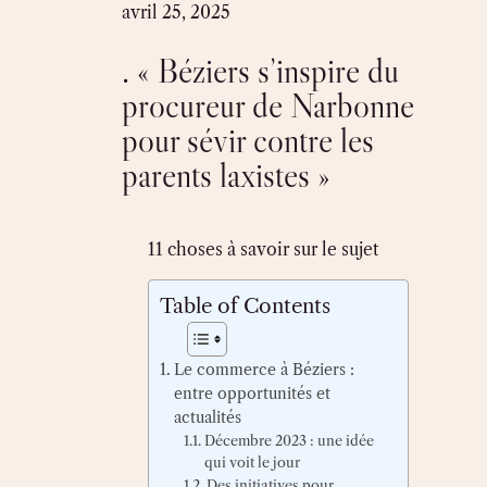
Skip
avril 25, 2025
to
. « Béziers s’inspire du
content
procureur de Narbonne
pour sévir contre les
parents laxistes »
11 choses à savoir sur le sujet
Table of Contents
Le commerce à Béziers :
entre opportunités et
actualités
Décembre 2023 : une idée
qui voit le jour
Des initiatives pour