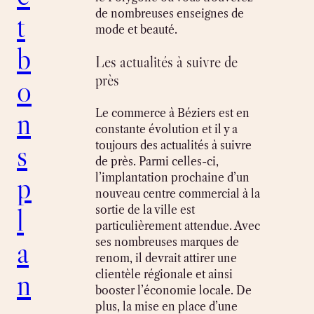
de nombreuses enseignes de
t
mode et beauté.
b
Les actualités à suivre de
près
o
n
Le commerce à Béziers est en
constante évolution et il y a
s
toujours des actualités à suivre
de près. Parmi celles-ci,
p
l’implantation prochaine d’un
nouveau centre commercial à la
l
sortie de la ville est
particulièrement attendue. Avec
a
ses nombreuses marques de
renom, il devrait attirer une
n
clientèle régionale et ainsi
booster l’économie locale. De
plus, la mise en place d’une