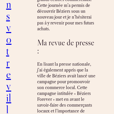
n
Cette journée m’a permis de
découvrir Béziers sous un
s
nouveau jour et je n’hésiterai
pas à y revenir pour mes futurs
v
achats.
o
Ma revue de presse
t
:
r
En lisant la presse nationale,
e
j’ai également appris que la
ville de Béziers avait lancé une
v
campagne pour promouvoir
son commerce local. Cette
il
campagne intitulée « Béziers
Forever » met en avant le
l
savoir-faire des commerçants
locaux et l’importance de