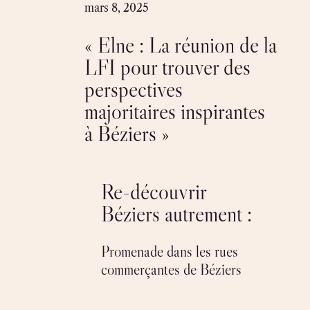
Skip
mars 8, 2025
to
« Elne : La réunion de la
content
LFI pour trouver des
perspectives
majoritaires inspirantes
à Béziers »
Re-découvrir
Béziers autrement :
Promenade dans les rues
commerçantes de Béziers