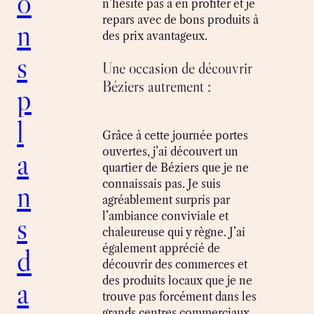
o
n’hésite pas à en profiter et je
repars avec de bons produits à
n
des prix avantageux.
s
Une occasion de découvrir
Béziers autrement :
p
l
Grâce à cette journée portes
ouvertes, j’ai découvert un
a
quartier de Béziers que je ne
connaissais pas. Je suis
n
agréablement surpris par
l’ambiance conviviale et
s
chaleureuse qui y règne. J’ai
également apprécié de
d
découvrir des commerces et
des produits locaux que je ne
a
trouve pas forcément dans les
grands centres commerciaux.