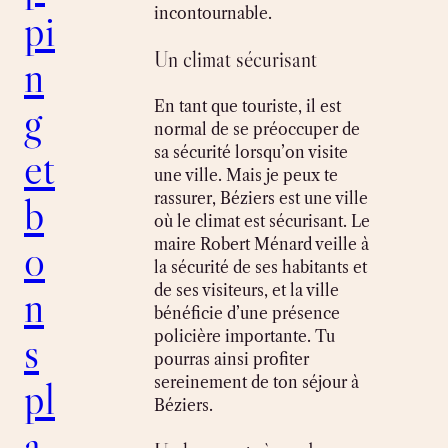
incontournable.
pi
Un climat sécurisant
n
g
En tant que touriste, il est
normal de se préoccuper de
et
sa sécurité lorsqu’on visite
une ville. Mais je peux te
b
rassurer, Béziers est une ville
où le climat est sécurisant. Le
o
maire Robert Ménard veille à
la sécurité de ses habitants et
n
de ses visiteurs, et la ville
bénéficie d’une présence
s
policière importante. Tu
pourras ainsi profiter
pl
sereinement de ton séjour à
Béziers.
a