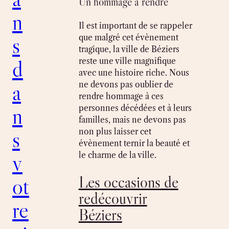
Un hommage à rendre
n
Il est important de se rappeler
s
que malgré cet évènement
tragique, la ville de Béziers
d
reste une ville magnifique
avec une histoire riche. Nous
a
ne devons pas oublier de
rendre hommage à ces
n
personnes décédées et à leurs
familles, mais ne devons pas
s
non plus laisser cet
évènement ternir la beauté et
v
le charme de la ville.
Les occasions de
ot
redécouvrir
re
Béziers