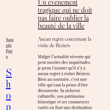
Un évènement
tragique qui ne doit
pas faire oublier la
beauté de la ville
Aucun regret concernant la
Sam
visite de Béziers
ple
Pag
Malgré l’actualité récente qui
e
peut susciter des inquiétudes,
je peux t’assurer qu’il n’y a
S
aucun regret à visiter Béziers.
Bien au contraire, c’est une
h
ville qui vaut la peine d’être
découverte. Sa richesse
o
culturelle, son patrimoine
historique et ses commerces
p
variés en font une destination