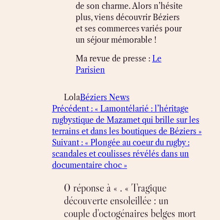
de son charme. Alors n’hésite
plus, viens découvrir Béziers
et ses commerces variés pour
un séjour mémorable !
Ma revue de presse :
Le
Parisien
Lola
Béziers News
Précédent :
« Lamontélarié : l’héritage
rugbystique de Mazamet qui brille sur les
terrains et dans les boutiques de Béziers »
Suivant :
« Plongée au coeur du rugby :
scandales et coulisses révélés dans un
documentaire choc »
0 réponse à « . « Tragique
découverte ensoleillée : un
couple d’octogénaires belges mort