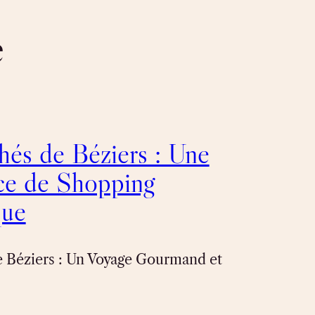
é
és de Béziers : Une
ce de Shopping
que
 Béziers : Un Voyage Gourmand et