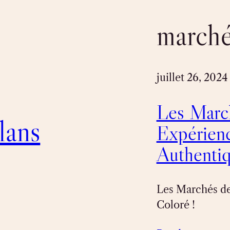
march
juillet 26, 2024
Les March
lans
Expérien
Authenti
Les Marchés de
Coloré !